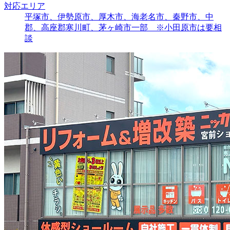
対応エリア
平塚市、伊勢原市、厚木市、海老名市、秦野市、中
郡、高座郡寒川町、茅ヶ崎市一部 ※小田原市は要相
談